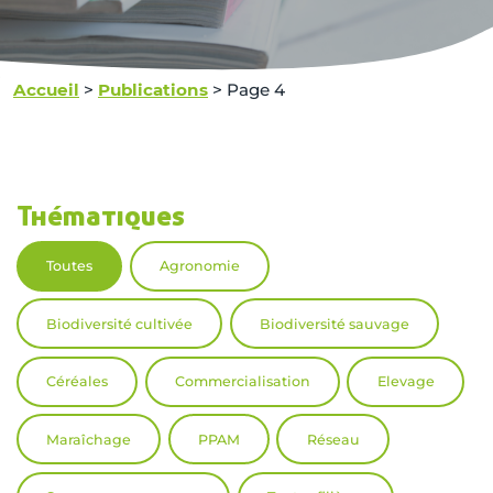
Accueil
>
Publications
>
Page 4
Thématiques
Toutes
Agronomie
Biodiversité cultivée
Biodiversité sauvage
Céréales
Commercialisation
Elevage
Maraîchage
PPAM
Réseau