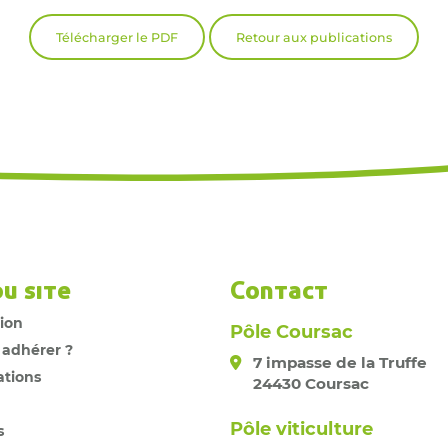
Télécharger le PDF
Retour aux publications
du site
Contact
tion
Pôle Coursac
 adhérer ?
7 impasse de la Truffe
ations
24430 Coursac
Pôle viticulture
s