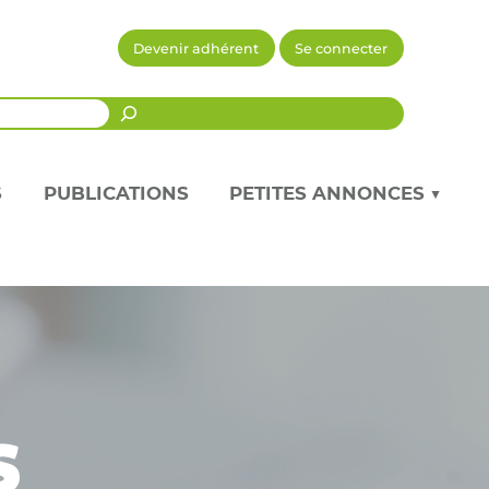
Devenir adhérent
Se connecter
Recherche
S
PUBLICATIONS
PETITES ANNONCES ▼
s