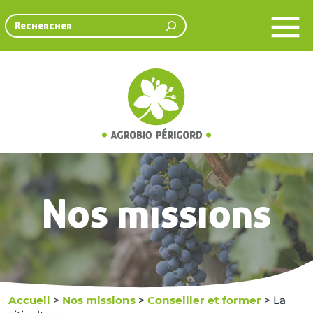
Rechercher
Nos missions
Accueil
>
Nos missions
>
Conseiller et former
>
La