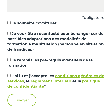
*obligatoire
Je souhaite covoiturer
Je veux être recontacté pour échanger sur de
possibles adaptations des modalités de
formation à ma situation (personne en situation
de handicap)
Je remplis les pré-requis éventuels de la
formation
J'ai lu et j’accepte les
conditions générales de
services
, le
règlement intérieur
et la
politique
de confidentialité
*