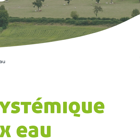
eau
systémique
x eau