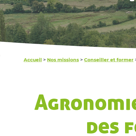
Accueil
>
Nos missions
>
Conseiller et former
Agronomie
des 