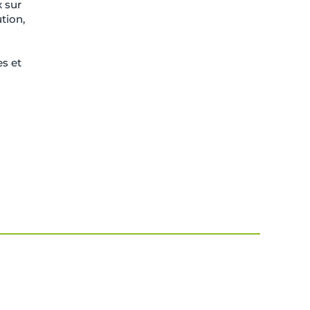
x sur
tion,
es et