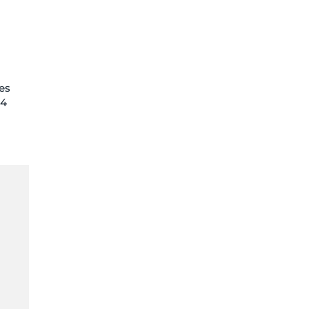
es
 4