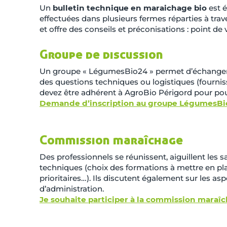
Un
bulletin technique en maraichage bio
est é
effectuées dans plusieurs fermes réparties à trav
et offre des conseils et préconisations : point de 
Groupe de discussion
Un groupe « LégumesBio24 » permet d’échanger 
des questions techniques ou logistiques (fourn
devez être adhérent à AgroBio Périgord pour pouv
Demande d’inscription au groupe LégumesBi
Commission maraîchage
Des professionnels se réunissent, aiguillent les sa
techniques (choix des formations à mettre en p
prioritaires…). Ils discutent également sur les as
d’administration.
Je souhaite participer à la commission maraîc