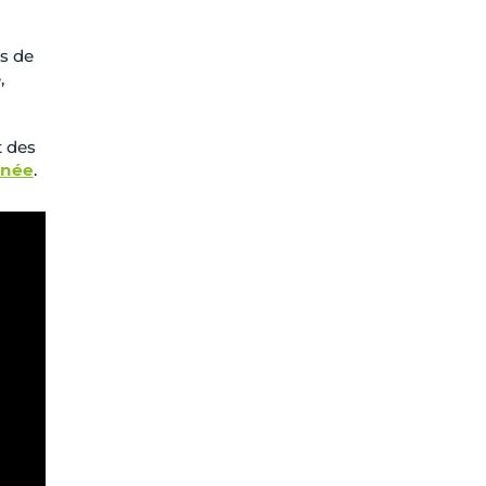
s de
,
t des
rnée
.