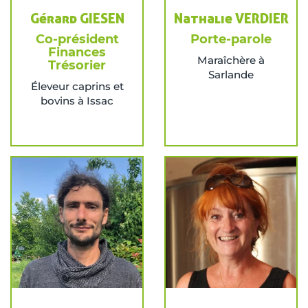
Gérard GIESEN
Nathalie VERDIER
Co-président
Porte-parole
Finances
Maraîchère à
Trésorier
Sarlande
Éleveur caprins et
bovins à Issac