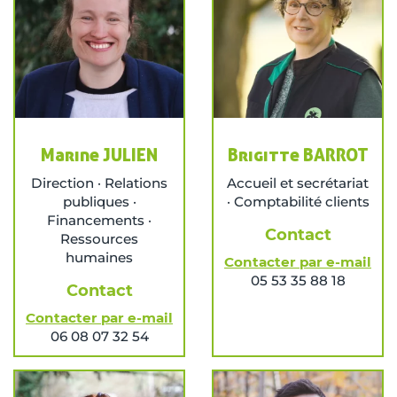
Marine JULIEN
Brigitte BARROT
Direction · Relations
Accueil et secrétariat
publiques ·
· Comptabilité clients
Financements ·
Contact
Ressources
humaines
Contacter par e-mail
05 53 35 88 18
Contact
Contacter par e-mail
06 08 07 32 54