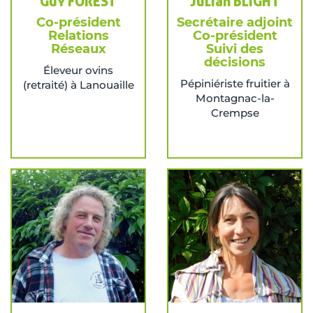
Guy FOREST
Julian BLIGHT
Co-président
Secrétaire adjoint
Relations
Co-président
Réseaux
Suivi des
décisions
Éleveur ovins
Pépiniériste fruitier à
(retraité) à Lanouaille
Montagnac-la-
Crempse