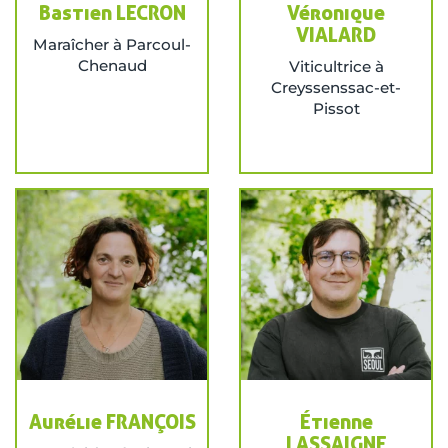
Bastien LECRON
Véronique
VIALARD
Maraîcher à Parcoul-
Chenaud
Viticultrice à
Creyssenssac-et-
Pissot
Aurélie FRANÇOIS
Étienne
LASSAIGNE