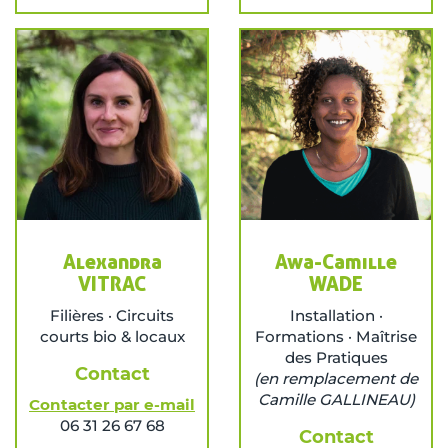
Alexandra
Awa-Camille
VITRAC
WADE
Filières · Circuits
Installation ·
courts bio & locaux
Formations · Maîtrise
des Pratiques
Contact
(en remplacement de
Camille GALLINEAU)
Contacter par e-mail
06 31 26 67 68
Contact