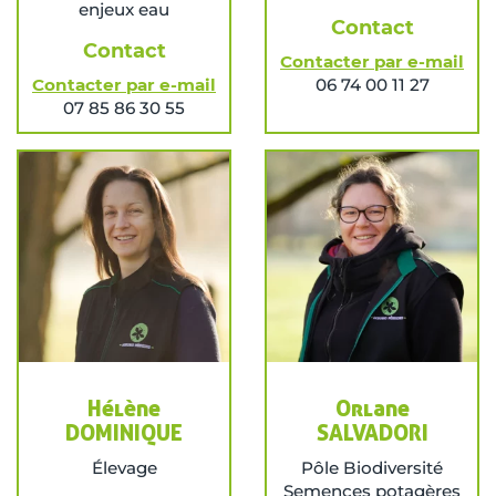
enjeux eau
Contact
Contact
Contacter par e-mail
Contacter par e-mail
06 74 00 11 27
07 85 86 30 55
Hélène
Orlane
DOMINIQUE
SALVADORI
Élevage
Pôle Biodiversité
Semences potagères