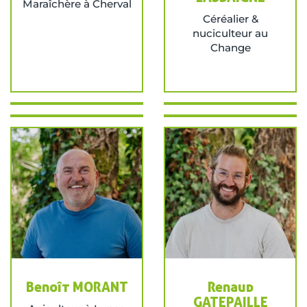
Maraîchère à Cherval
Céréalier &
nuciculteur au
Change
Benoît MORANT
Renaud
GATEPAILLE