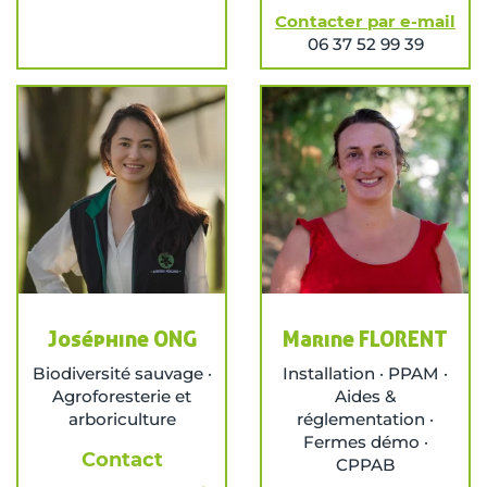
Contacter par e-mail
06 37 52 99 39
Joséphine ONG
Marine FLORENT
Biodiversité sauvage ·
Installation · PPAM ·
Agroforesterie et
Aides &
arboriculture
réglementation ·
Fermes démo ·
Contact
CPPAB