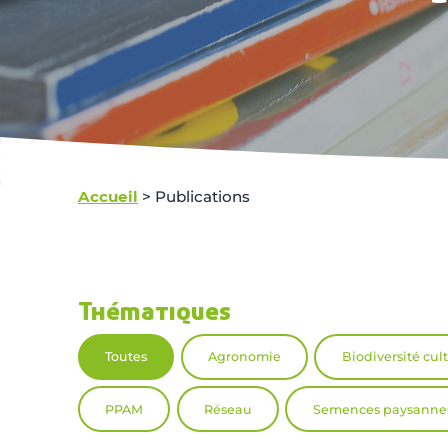
Accueil
>
Publications
Thématiques
Toutes
Agronomie
Biodiversité cul
PPAM
Réseau
Semences paysanne