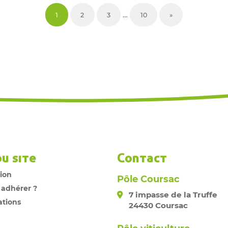
…
1
2
3
10
»
du site
Contact
tion
Pôle Coursac
 adhérer ?
7 impasse de la Truffe
ations
24430 Coursac