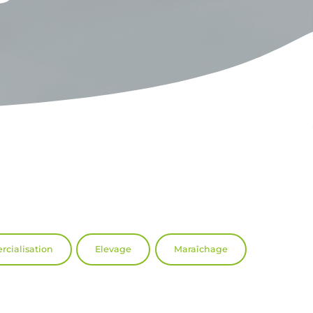
cialisation
Elevage
Maraîchage