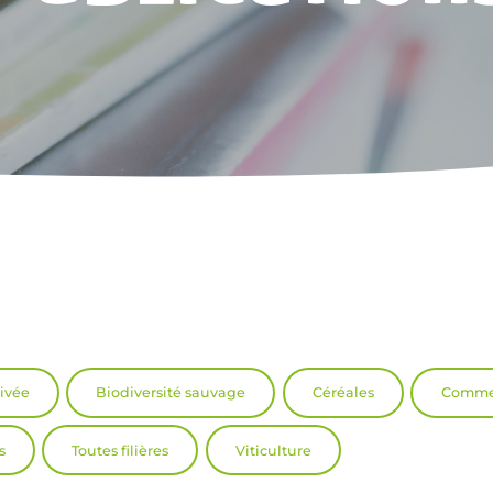
tivée
Biodiversité sauvage
Céréales
Commer
s
Toutes filières
Viticulture