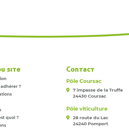
du site
Contact
tion
Pôle Coursac
 adhérer ?
7 impasse de la Truffe
ations
24430 Coursac
Pôle viticulture
s
est quoi ?
28 route du Lac
24240 Pomport
ons