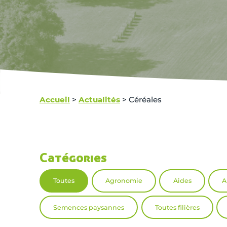
Accueil
>
Actualités
>
Céréales
Catégories
Toutes
Agronomie
Aides
A
Semences paysannes
Toutes filières