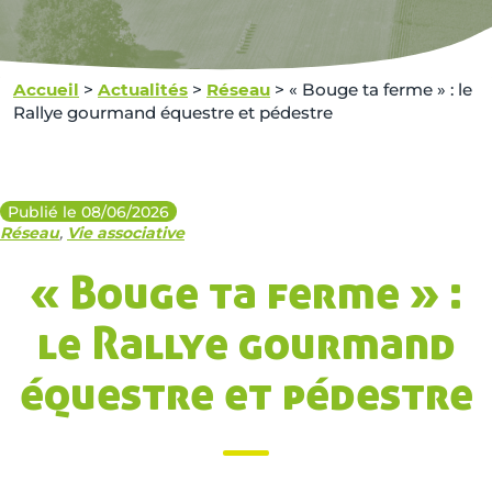
Accueil
>
Actualités
>
Réseau
>
« Bouge ta ferme » : le
Rallye gourmand équestre et pédestre
Publié le 08/06/2026
Réseau
,
Vie associative
« Bouge ta ferme » :
le Rallye gourmand
équestre et pédestre