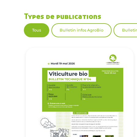
Types de publications
Tous
Bulletin infos AgroBio
Bulleti