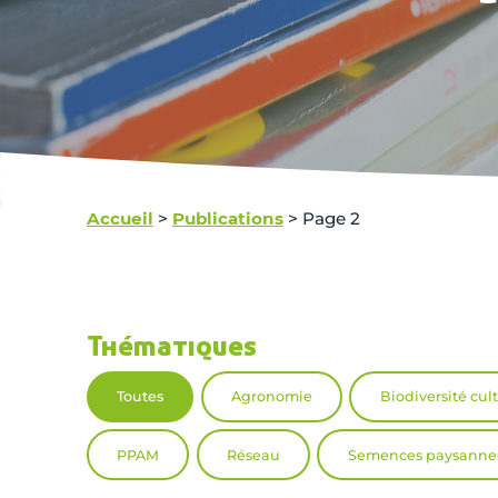
Accueil
>
Publications
>
Page 2
Thématiques
Toutes
Agronomie
Biodiversité cul
PPAM
Réseau
Semences paysanne