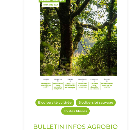
Biodiversité cultivée
Biodiversité sauvage
Toutes filières
BULLETIN INFOS AGROBIO