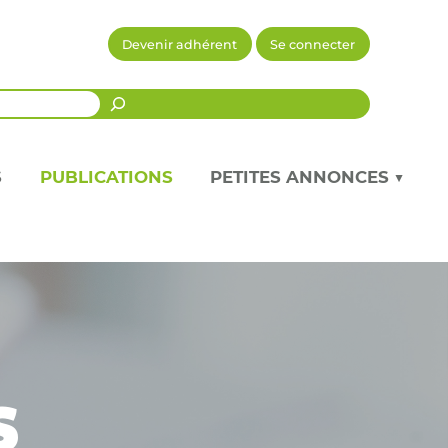
Devenir adhérent
Se connecter
Recherche
S
PUBLICATIONS
PETITES ANNONCES ▼
s