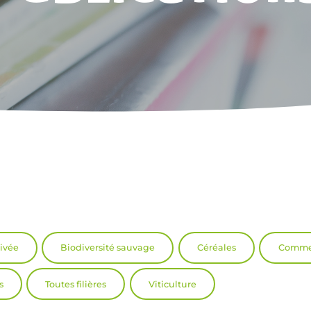
tivée
Biodiversité sauvage
Céréales
Commer
s
Toutes filières
Viticulture