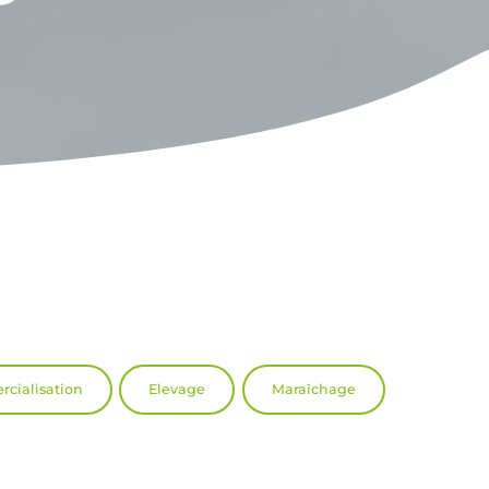
cialisation
Elevage
Maraîchage