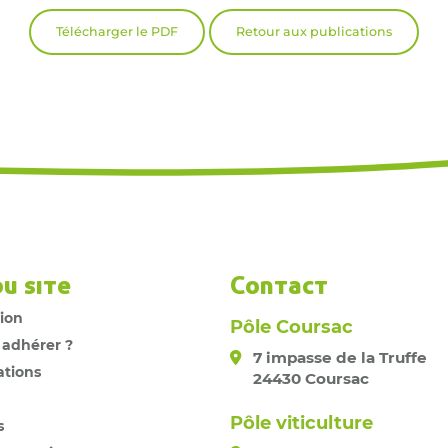
Télécharger le PDF
Retour aux publications
du site
Contact
tion
Pôle Coursac
 adhérer ?
7 impasse de la Truffe
ations
24430 Coursac
Pôle viticulture
s