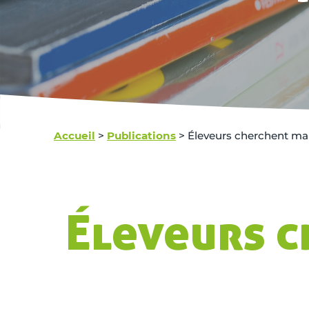
Accueil
>
Publications
>
Éleveurs cherchent mai
Éleveurs c