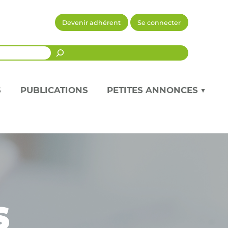
Devenir adhérent
Se connecter
Recherche
S
PUBLICATIONS
PETITES ANNONCES ▼
s