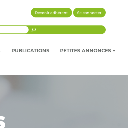
Devenir adhérent
Se connecter
Recherche
S
PUBLICATIONS
PETITES ANNONCES ▼
s