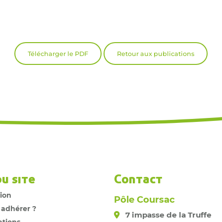
Télécharger le PDF
Retour aux publications
du site
Contact
tion
Pôle Coursac
 adhérer ?
7 impasse de la Truffe