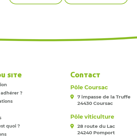
du site
Contact
tion
Pôle Coursac
 adhérer ?
7 impasse de la Truffe
ations
24430 Coursac
Pôle viticulture
s
est quoi ?
28 route du Lac
24240 Pomport
ons