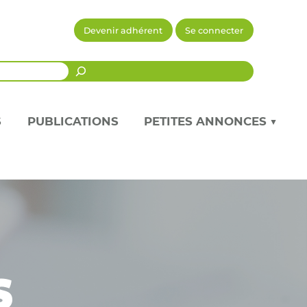
Devenir adhérent
Se connecter
Recherche
S
PUBLICATIONS
PETITES ANNONCES ▼
s