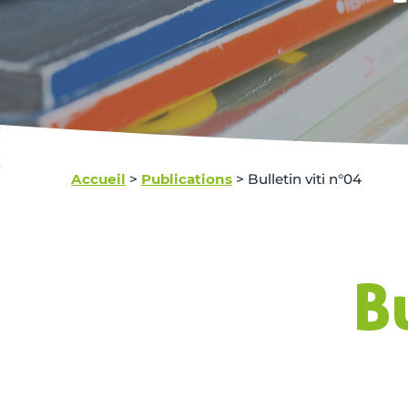
Accueil
>
Publications
>
Bulletin viti n°04
B