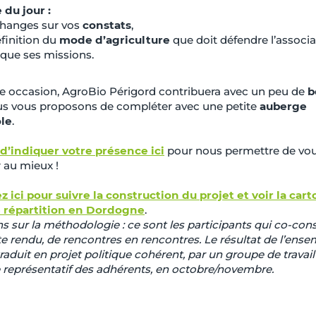
 du jour :
changes sur vos
constats
,
finition du
mode d’agriculture
que doit défendre l’associa
 que ses missions.
tte occasion, AgroBio Périgord contribuera avec un peu de
b
s vous proposons de compléter avec une petite
auberge
le
.
d’indiquer votre présence ici
pour nous permettre de vo
r au mieux !
ez ici pour suivre la construction du projet et voir la car
e répartition en Dordogne
.
ns sur la méthodologie : ce sont les participants qui co-con
e rendu, de rencontres en rencontres. Le résultat de l’ense
raduit en projet politique cohérent, par un groupe de travail
e représentatif des adhérents, en octobre/novembre.