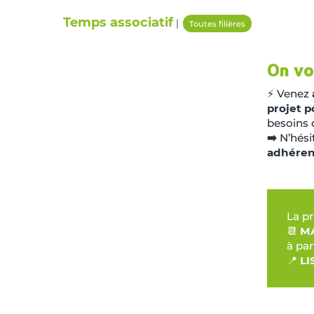
Temps associatif
|
Toutes filières
On vo
⚡ Venez
projet p
besoins 
➡️
N’hésit
adhéren
La pr
📆
MA
à par
📍
LI