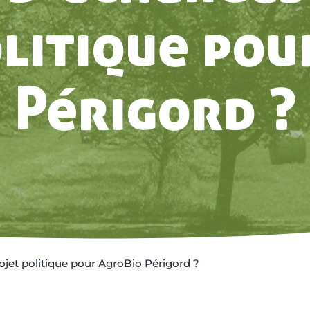
olitique pou
Périgord ?
ojet politique pour AgroBio Périgord ?