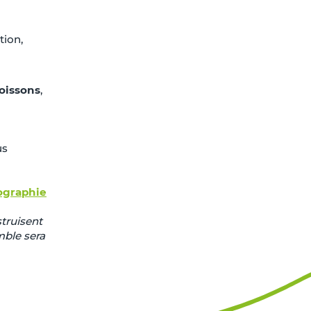
tion,
oissons
,
us
tographie
struisent
mble sera