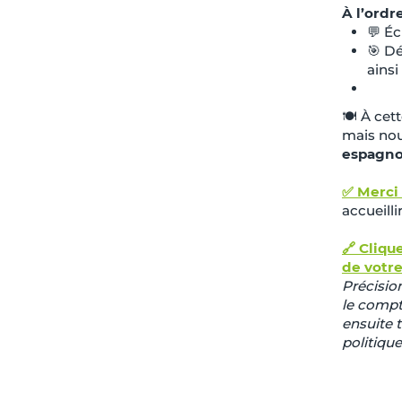
À l’ordre
💬 É
🎯 Dé
ainsi
🍽️ À ce
mais nou
espagno
✅ Merci 
accueilli
🔗 Cliqu
de votr
Précisio
le compt
ensuite t
politiqu