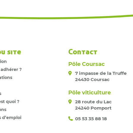
du site
Contact
tion
Pôle Coursac
 adhérer ?
7 impasse de la Truffe
ations
24430 Coursac
Pôle viticulture
s
est quoi ?
28 route du Lac
24240 Pomport
ons
s d’emploi
05 53 35 88 18