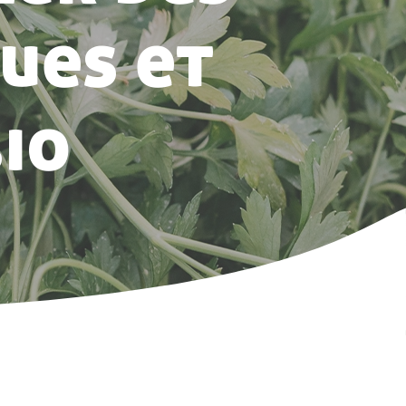
ues et
io