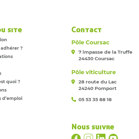
du site
Contact
tion
Pôle Coursac
 adhérer ?
7 impasse de la Truffe
ations
24430 Coursac
Pôle viticulture
s
est quoi ?
28 route du Lac
24240 Pomport
ons
s d’emploi
05 53 35 88 18
Nous suivre