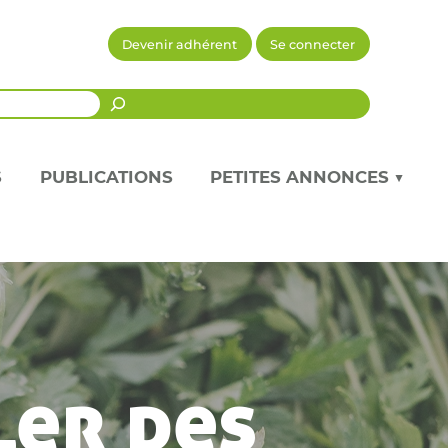
Devenir adhérent
Se connecter
Recherche
S
PUBLICATIONS
PETITES ANNONCES ▼
ler des