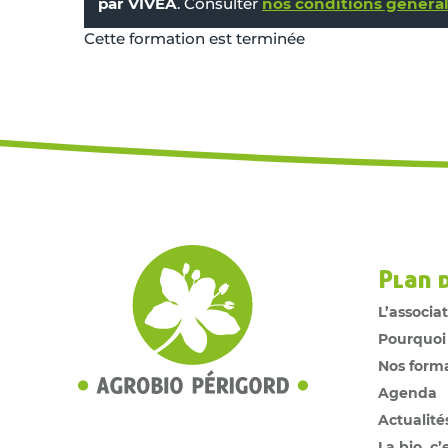
par VIVEA
. Consulter
nos conditions général
Cette formation est terminée
Plan 
L’associa
Pourquoi
Nos form
Agenda
Actualité
La bio, c’