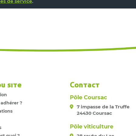
es de service
.
du site
Contact
tion
Pôle Coursac
 adhérer ?
7 impasse de la Truffe
ations
24430 Coursac
Pôle viticulture
s
est quoi ?
28 route du Lac