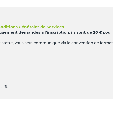
nditions Générales de Services
quement demandés à l’inscription, ils sont de 20 € pour
re statut, vous sera communiqué via la convention de forma
 : %