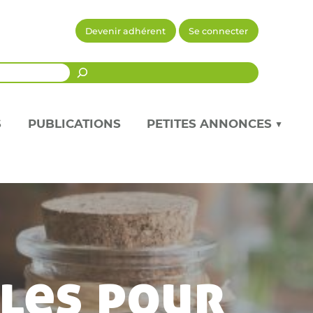
Devenir adhérent
Se connecter
Recherche
S
PUBLICATIONS
PETITES ANNONCES ▼
lles pour