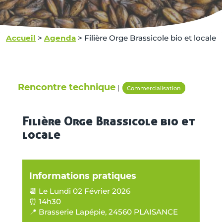
Accueil
>
Agenda
>
Filière Orge Brassicole bio et locale
Rencontre technique
|
Commercialisation
Filière Orge Brassicole bio et
locale
Informations pratiques
📆 Le Lundi 02 Février 2026
⏰ 14h30
📍 Brasserie Lapépie, 24560 PLAISANCE