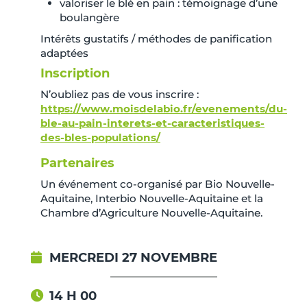
valoriser le blé en pain : témoignage d’une
boulangère
Intérêts gustatifs / méthodes de panification
adaptées
Inscription
N’oubliez pas de vous inscrire :
https://www.moisdelabio.fr/evenements/du-
ble-au-pain-interets-et-caracteristiques-
des-bles-populations/
Partenaires
Un événement co-organisé par
Bio Nouvelle-
Aquitaine
,
Interbio Nouvelle-Aquitaine
et la
Chambre d’Agriculture Nouvelle-Aquitaine
.
MERCREDI 27 NOVEMBRE
14 H 00