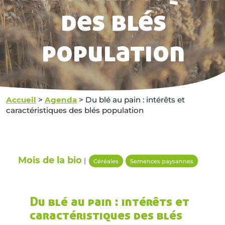
des blés
population
Accueil
>
Agenda
>
Du blé au pain : intérêts et
caractéristiques des blés population
Mois de la bio
|
Céréales
Semences paysannes
Du blé au pain : intérêts et
caractéristiques des blés