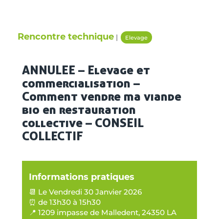
Rencontre technique
|
Elevage
ANNULEE – Elevage et
commercialisation –
Comment vendre ma viande
bio en restauration
collective – CONSEIL
COLLECTIF
Informations pratiques
📆 Le Vendredi 30 Janvier 2026
⏰ de 13h30 à 15h30
📍 1209 impasse de Malledent, 24350 LA