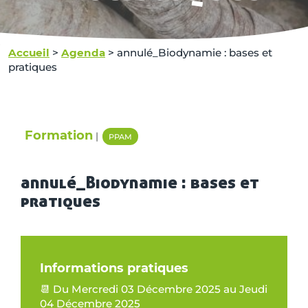
Accueil
>
Agenda
>
annulé_Biodynamie : bases et
pratiques
Formation
|
PPAM
annulé_Biodynamie : bases et
pratiques
Informations pratiques
📆 Du Mercredi 03 Décembre 2025 au Jeudi
04 Décembre 2025