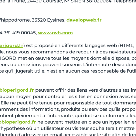
la Truffe, 24430 Coursac, N° SIREN 381020064, Téléphone
l'hippodrome, 33320 Eysines,
davelopweb.fr
4 761 419 00045,
www.ovh.com
erigord.fr
) est proposé en différents langages web (HTML, 
able, nous vous recommandons de recourir à des navigateur
ORD met en œuvre tous les moyens dont elle dispose, pour
erreurs ou omissions peuvent survenir. L'internaute devra don
e qu'il jugerait utile. n'est en aucun cas responsable de l'uti
bioperigord.fr
peuvent offrir des liens vers d’autres sites 
un moyen pour contrôler les sites en connexion avec ses si
tit. Elle ne peut être tenue pour responsable de tout dommag
amment des informations, produits ou services qu’ils propos
mbent pleinement à l'internaute, qui doit se conformer à leurs
obioperigord.fr
ne peuvent mettre en place un hyperlien en 
othèse où un utilisateur ou visiteur souhaiterait mettre e
iendra d'adresser un email accessible sur le site afin de 