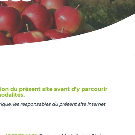
tion du présent site avant d’y parcourir
odalités.
que, les responsables du présent site internet