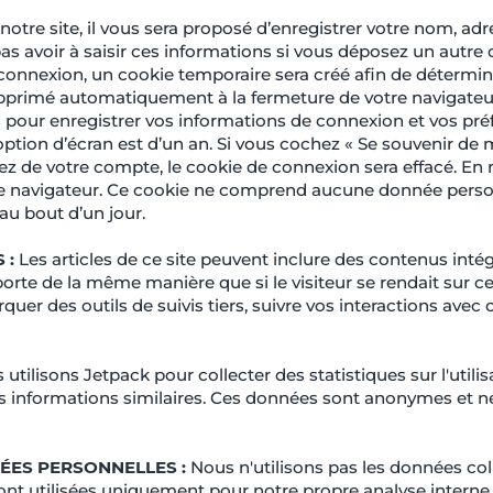
tre site, il vous sera proposé d’enregistrer votre nom, ad
as avoir à saisir ces informations si vous déposez un autre
connexion, un cookie temporaire sera créé afin de déterminer
upprimé automatiquement à la fermeture de votre navigateu
pour enregistrer vos informations de connexion et vos préf
option d’écran est d’un an. Si vous cochez « Se souvenir de
 de votre compte, le cookie de connexion sera effacé. En m
e navigateur. Ce cookie ne comprend aucune donnée personn
au bout d’un jour.
 :
Les articles de ce site peuvent inclure des contenus intég
rte de la même manière que si le visiteur se rendait sur cet
quer des outils de suivis tiers, suivre vos interactions av
 utilisons Jetpack pour collecter des statistiques sur l'utili
tres informations similaires. Ces données sont anonymes et n
NÉES PERSONNELLES :
Nous n'utilisons pas les données col
ont utilisées uniquement pour notre propre analyse interne 