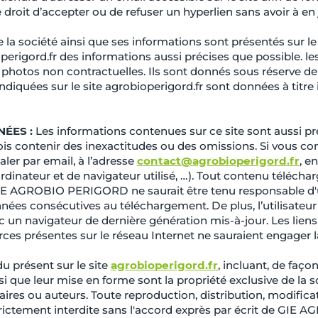
oit d’accepter ou de refuser un hyperlien sans avoir à en ju
 la société ainsi que ses informations sont présentés sur le
perigord.fr des informations aussi précises que possible. le
s photos non contractuelles. Ils sont donnés sous réserve d
indiquées sur le site agrobioperigord.fr
sont données à titre 
NÉES :
Les informations contenues sur ce site sont aussi pré
ois contenir des inexactitudes ou des omissions. Si vous con
ler par email, à l’adresse
contact@agrobioperigord.fr
, e
nateur et de navigateur utilisé, …). Tout contenu téléchargé 
 GIE AGROBIO PERIGORD ne saurait être tenu responsable d
nées consécutives au téléchargement. De plus, l’utilisateur 
c un navigateur de dernière génération mis-à-jour. Les lien
sources présentes sur le réseau Internet ne sauraient engag
u présent sur le site
agrobioperigord.fr
, incluant, de faço
nsi que leur mise en forme sont la propriété exclusive de la
ires ou auteurs. Toute reproduction, distribution, modificat
strictement interdite sans l'accord exprès par écrit de GI