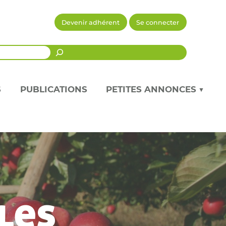
Devenir adhérent
Se connecter
Recherche
S
PUBLICATIONS
PETITES ANNONCES ▼
les