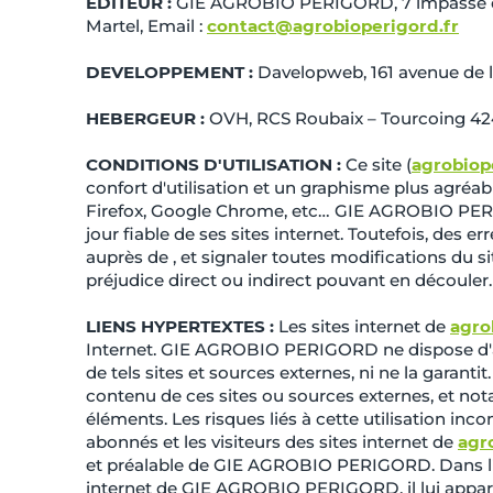
EDITEUR :
GIE AGROBIO PERIGORD, 7 impasse de 
Martel, Email :
contact@agrobioperigord.fr
DEVELOPPEMENT :
Davelopweb, 161 avenue de 
HEBERGEUR :
OVH, RCS Roubaix – Tourcoing 42
CONDITIONS D'UTILISATION :
Ce site (
agrobiop
confort d'utilisation et un graphisme plus agré
Firefox, Google Chrome, etc… GIE AGROBIO PERIG
jour fiable de ses sites internet. Toutefois, des 
auprès de , et signaler toutes modifications du sit
préjudice direct ou indirect pouvant en découler.
LIENS HYPERTEXTES :
Les sites internet de
agro
Internet. GIE AGROBIO PERIGORD ne dispose d'auc
de tels sites et sources externes, ni ne la garan
contenu de ces sites ou sources externes, et not
éléments. Les risques liés à cette utilisation inco
abonnés et les visiteurs des sites internet de
agr
et préalable de GIE AGROBIO PERIGORD. Dans l'hyp
internet de GIE AGROBIO PERIGORD, il lui appart