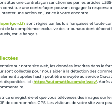
onstitue une contrefaçon sanctionnée par les articles L.335-
ion constitue une contrefaçon pouvant engager la responsabil
intenter une action en justice à votre encontre.
ioperigord.fr
sont régies par les lois françaises et toute co
eront de la compétence exclusive des tribunaux dont dépend l
els, est le français.
llectées
aire sur notre site web, les données inscrites dans le fo
ateur sont collectés pour nous aider à la détection des com
alement appelée hash) peut être envoyée au service Gravatar 
t disponibles ici :
https://automattic.com/privacy/
. Après
 commentaire.
satrice enregistré·e et que vous téléversez des images sur le
F de coordonnées GPS. Les visiteurs de votre site web peu