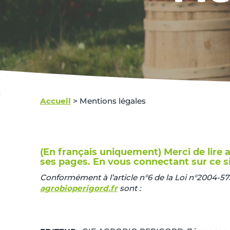
Accueil
>
Mentions légales
(En français uniquement) Merci de lire a
ses pages. En vous connectant sur ce si
Conformément à l’article n°6 de la Loi n°2004-57
agrobioperigord.fr
sont :