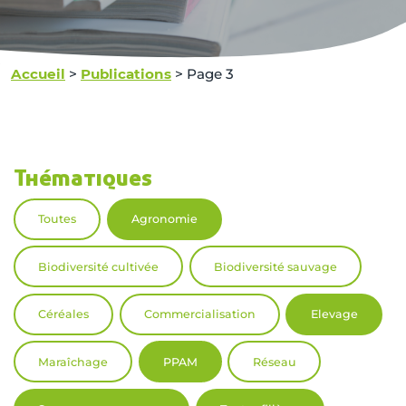
Accueil
>
Publications
>
Page 3
Thématiques
Toutes
Agronomie
Biodiversité cultivée
Biodiversité sauvage
Céréales
Commercialisation
Elevage
Maraîchage
PPAM
Réseau