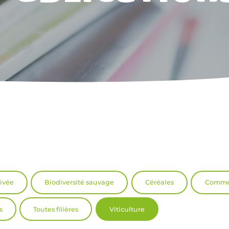
tivée
Biodiversité sauvage
Céréales
Commer
s
Toutes filières
Viticulture