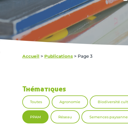
Accueil
>
Publications
>
Page 3
Thématiques
Toutes
Agronomie
Biodiversité cul
PPAM
Réseau
Semences paysanne