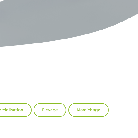
cialisation
Elevage
Maraîchage