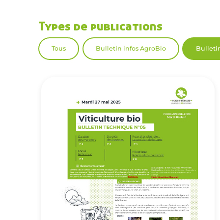
Types de publications
Tous
Bulletin infos AgroBio
Bulleti