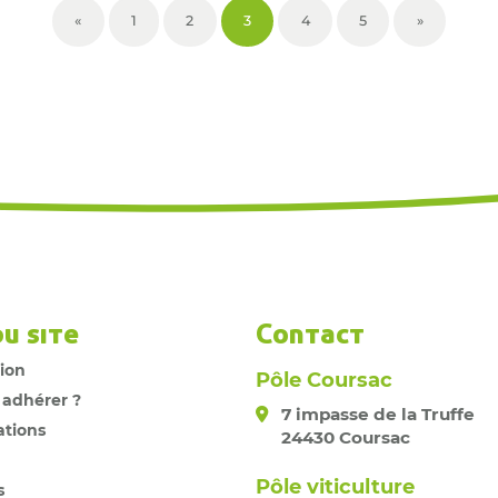
«
1
2
3
4
5
»
du site
Contact
tion
Pôle Coursac
 adhérer ?
7 impasse de la Truffe
ations
24430 Coursac
Pôle viticulture
s