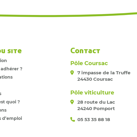
du site
Contact
tion
Pôle Coursac
 adhérer ?
7 impasse de la Truffe
ations
24430 Coursac
Pôle viticulture
s
est quoi ?
28 route du Lac
24240 Pomport
ons
s d’emploi
05 53 35 88 18