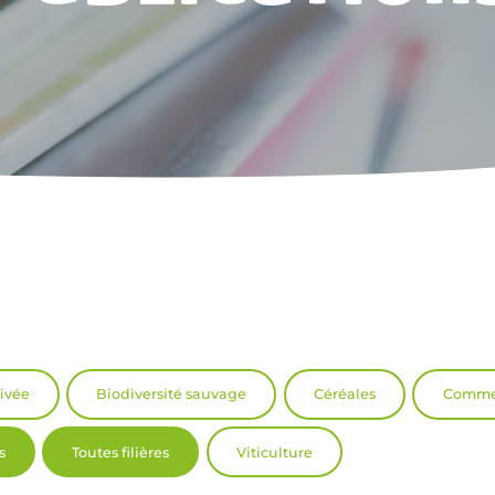
tivée
Biodiversité sauvage
Céréales
Commer
s
Toutes filières
Viticulture