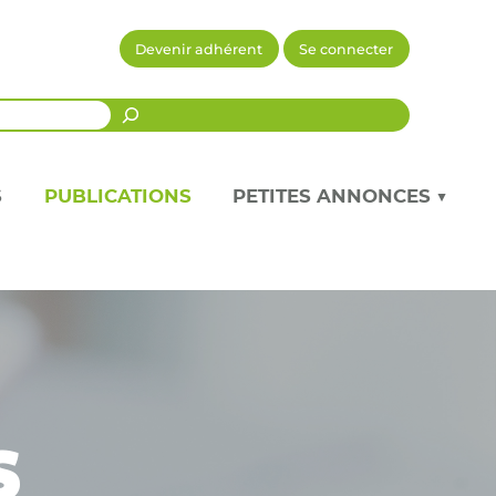
Devenir adhérent
Se connecter
Recherche
S
PUBLICATIONS
PETITES ANNONCES ▼
s