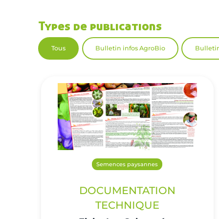
Types de publications
Tous
Bulletin infos AgroBio
Bulleti
Semences paysannes
DOCUMENTATION
TECHNIQUE