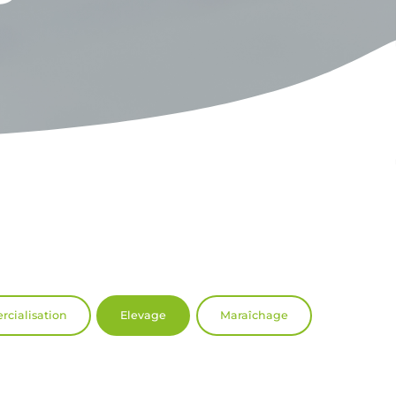
cialisation
Elevage
Maraîchage