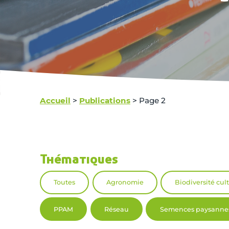
Accueil
>
Publications
>
Page 2
Thématiques
Toutes
Agronomie
Biodiversité cul
PPAM
Réseau
Semences paysanne